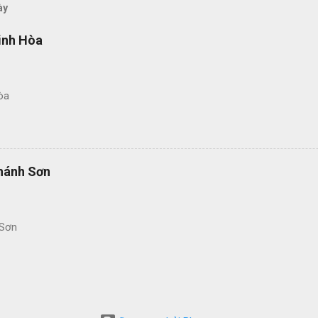
ày
inh Hòa
òa
hánh Sơn
 Sơn